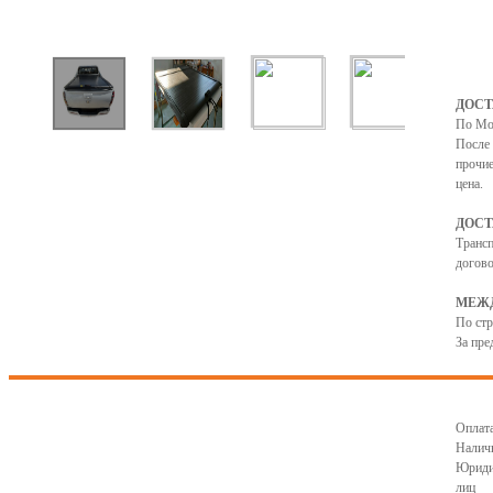
ДОСТ
По Мо
После 
прочие
цена.
ДОСТ
Транс
догово
МЕЖД
По ст
За пре
Оплата
Налич
Юриди
лиц