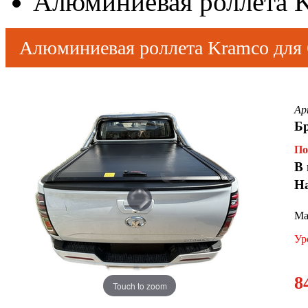
Алюминиевая роллета Kr
Алюминиевая роллета Kramco для G
Ар
Б
По
В 
Н
Ма
Ур
8
Touch to zoom