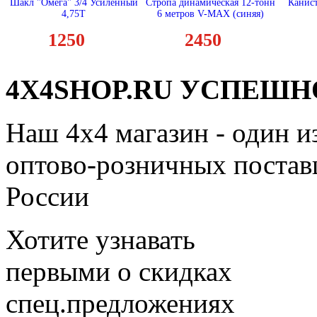
Шакл "Омега" 3/4 Усиленный
Стропа динамическая 12-тонн
Канис
4,75Т
6 метров V-MAX (синяя)
1250
2450
4X4SHOP.RU УСПЕШНО
Наш 4x4 магазин - один и
оптово-розничных поставщ
России
Хотите узнавать
первыми о скидках
спец.предложениях