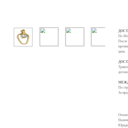
ДОСТ
По Мо
После 
прочие
цена.
ДОСТ
Транс
догово
МЕЖД
По ст
За пре
Оплата
Налич
Юриди