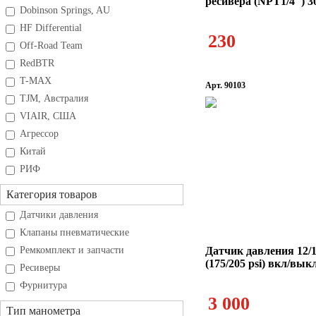
ресивера (NPT1/4") 
Dobinson Springs, AU
HF Differential
230
Off-Road Team
RedBTR
T-MAX
Арт. 90103
TJM, Австралия
VIAIR, США
Агрессор
Китай
РИФ
Категория товаров
Датчики давления
Клапаны пневматические
Ремкомплект и запчасти
Датчик давления 12/
(175/205 psi) вкл/вы
Ресиверы
Фурнитура
3 000
Тип манометра