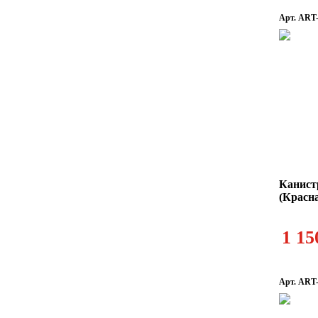
Арт. ART
Канист
(Красн
1 15
Арт. AR