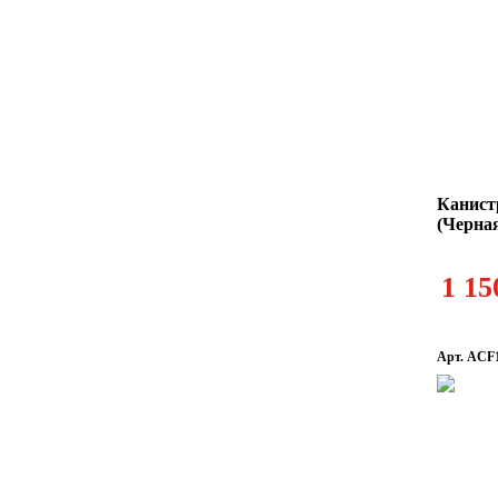
Канист
(Черна
1 15
Арт. ACF