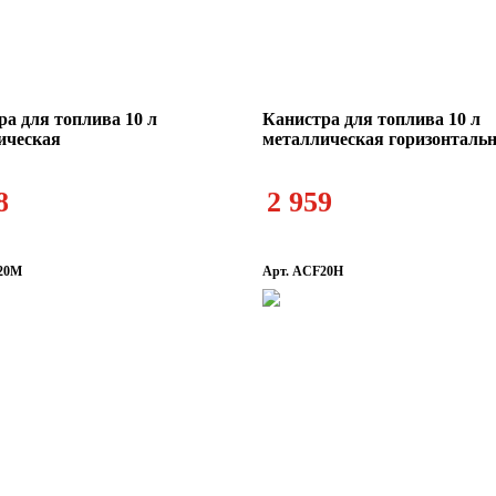
ра для топлива 10 л
Канистра для топлива 10 л
ическая
металлическая горизонталь
8
2 959
20M
Арт. ACF20H