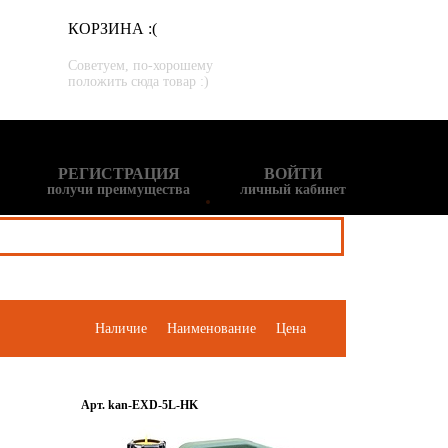
КОРЗИНА :(
Советуем, по-хорошему
положить сюда товар :)
РЕГИСТРАЦИЯ
ВОЙТИ
получи преимущества
личный кабинет
Наличие
Наименование
Цена
Арт. kan-EXD-5L-HK