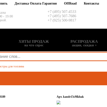
упить
Доставка Оплата Гарантия
OffRoad
Контакты
+7 (495) 507-4533
казы
+7 (495) 507-7686
00 - 19.00
+7 (925) 500-9817
дной.
ХИТЫ ПРОДАЖ
РАСПРОДАЖА
на что спрос
акции, скидки +
стры для топлива
8189
Арт. kandr15sMkhak