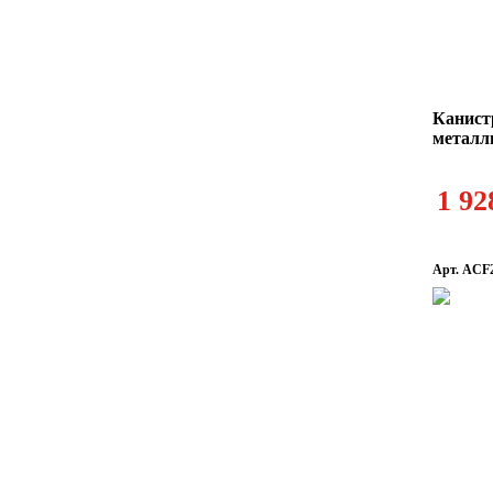
Канист
металл
1 92
Арт. ACF