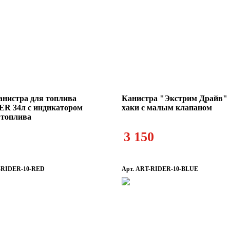
анистра для топлива
Канистра "Экстрим Драйв" 
R 34л с индикатором
хаки с малым клапаном
 топлива
3 150
-RIDER-10-RED
Арт. ART-RIDER-10-BLUE