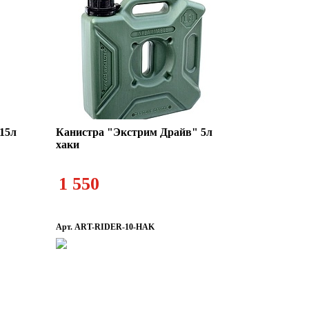
15л
Канистра "Экстрим Драйв" 5л
хаки
1 550
Арт. ART-RIDER-10-HAK