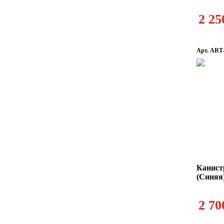
2 25
Арт. ART
Канист
(Синяя
2 70