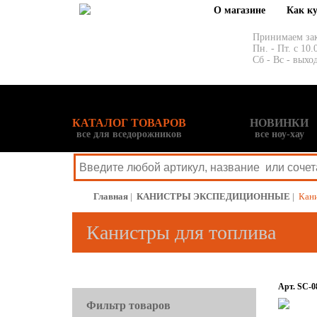
О магазине
Как к
Принимаем за
Пн. - Пт. с 10.
Сб - Вс - выхо
КАТАЛОГ ТОВАРОВ
НОВИНКИ
все для вседорожников
все ноу-хау
Главная
|
КАНИСТРЫ ЭКСПЕДИЦИОННЫЕ
|
Кани
Канистры для топлива
Арт. SC-0
Фильтр товаров