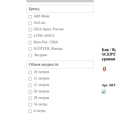
Бренд
ART-Rider
AirLine
GKA-Sport, Россия
LONG-HAUL
Roto-Pax, США
SCEPTER, Канада
Бак / К
SCEPTE
Экстрим
уровня
Объем жидкости
0
10 литров
12 литров
15 литров
Арт. ART
20 литров
28 литров
34 литра
4 литра