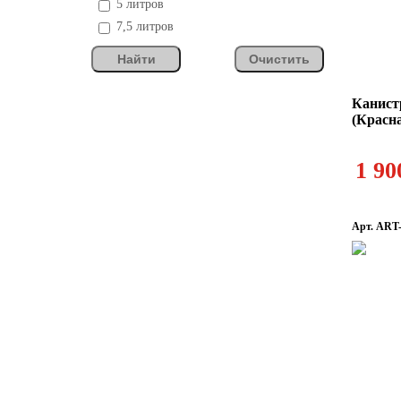
5 литров
7,5 литров
Найти
Очистить
Канист
(Красн
1 90
Арт. AR