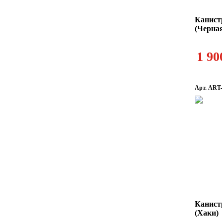
Канист
(Черна
1 90
Арт. ART
Канист
(Хаки)