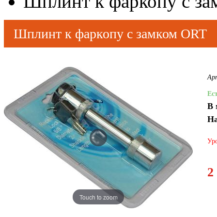
Шплинт к фаркопу с з
Шплинт к фаркопу с замком ORT
Ар
Ес
В 
На
Уро
2
Touch to zoom