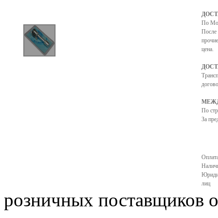
ДОСТ
По Мо
После 
прочие
цена.
ДОСТ
Транс
догово
МЕЖД
По ст
За пре
Оплата
Налич
Юриди
лиц
розничных поставщиков of