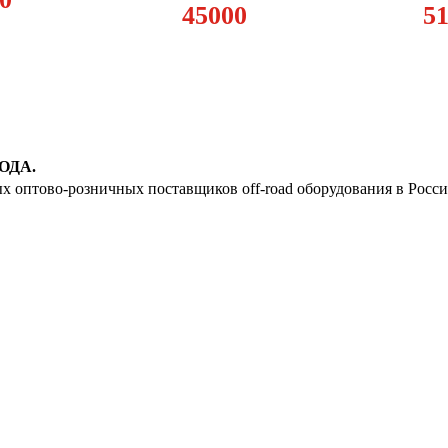
19
45000
5
20
21
22
ОДА.
23
ых оптово-розничных поставщиков off-road оборудования в Росс
24
25
26
27
28
29