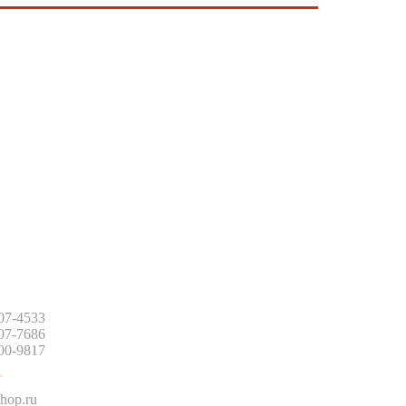
:
507-4533
507-7686
500-9817
:
hop.ru