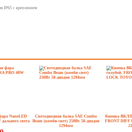
8
я IP65 с креплением
9
10
11
12
13
14
15
16
17
фара NanoLED
Светодиодная балка SAE Combo
Кнопка ВКЛ/
дальнего света
Beam (комби-свет) 250Вт 50-диодов
FRONT DIFF
18
1294мм
2
0