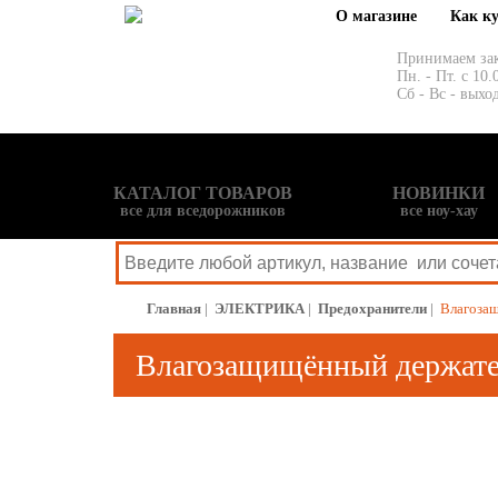
О магазине
Как к
Принимаем за
Пн. - Пт. с 10.
Сб - Вс - выхо
КАТАЛОГ ТОВАРОВ
НОВИНКИ
все для вседорожников
все ноу-хау
Главная
|
ЭЛЕКТРИКА
|
Предохранители
|
Влагозащ
Влагозащищённый держател