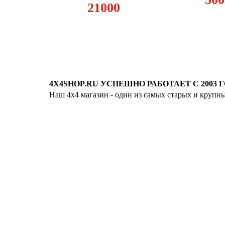
21000
4X4SHOP.RU УСПЕШНО РАБОТАЕТ С 2003 Г
Наш 4x4 магазин - один из самых старых и крупн
Хотите узнавать
первыми о скидках
спец.предложениях
новинках и акциях?!
ЧТО НОВОГО?