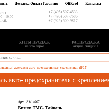
упить
Доставка Оплата Гарантия
OffRoad
Контакты
+7 (495) 507-4533
казы
+7 (495) 507-7686
00 - 19.00
+7 (925) 500-9817
дной.
ХИТЫ ПРОДАЖ
РАСПРОДАЖА
на что спрос
акции, скидки +
ищённый держатель авто- предохранителя с креплением (IP65)
ь авто- предохранителя с креплением
Арт. EM-4067
Брэнд: TMC, Тайвань