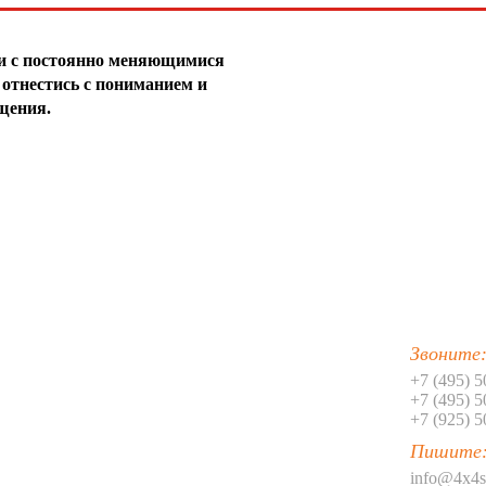
30
31
зи с постоянно меняющимися
отнестись с пониманием и
32
щения.
33
34
35
36
37
38
Звоните
+7 (495) 
39
+7 (495) 
+7 (925) 
40
Пишите
41
info@4x4s