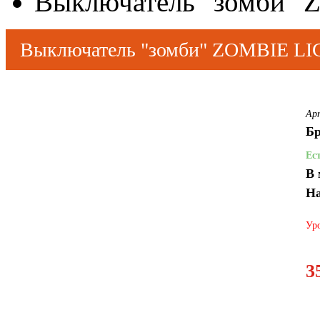
Выключатель "зомби"
Выключатель "зомби" ZOMBIE LI
Ар
Бр
Ес
В 
На
Уро
3