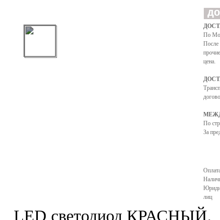
ДОСТ
По Мо
После 
прочие
цена.
ДОСТ
Транс
догово
МЕЖД
По ст
За пре
Оплата
Налич
Юриди
лиц
LED светодиод КРАСНЫЙ.