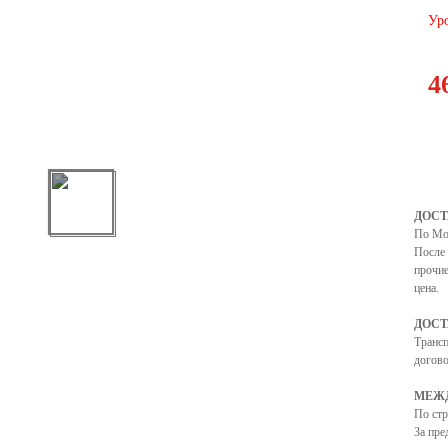
Уро
4
ДОСТ
По Мо
После 
прочие
цена.
ДОСТ
Транс
догово
МЕЖД
По ст
За пре