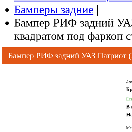
Бамперы задние
|
Бампер РИФ задний УАЗ
квадратом под фаркоп с
Бампер РИФ задний УАЗ Патриот (2
стандарт
Ар
Бр
Ес
В 
На
Ма