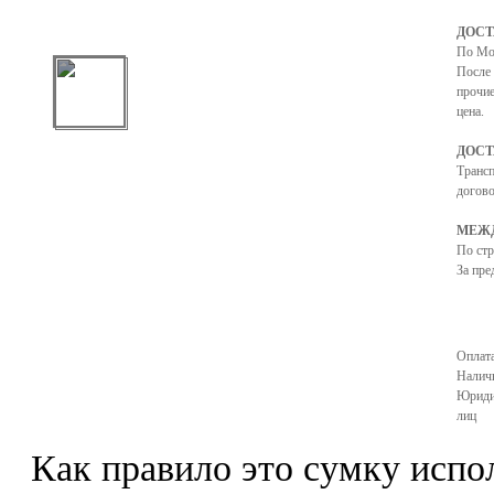
ДОСТ
По Мо
После 
прочие
цена.
ДОСТ
Транс
догово
МЕЖД
По ст
За пре
Оплата
Налич
Юриди
лиц
Как правило это сумку испо