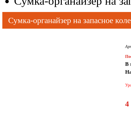
Сумка-органайзер на за
Сумка-органайзер на запасное коле
Ар
По
В 
На
Уро
4