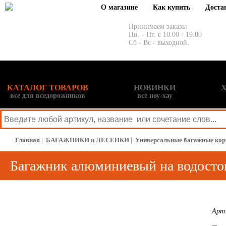
О магазине
Как купить
Доста
Принимаем заказы
Пн. - Пт. с 10.00 - 19.00
Сб - Вс - выходной.
КАТАЛОГ ТОВАРОВ
НОВИНКИ
все для вседорожников
все ноу-хау
Главная
|
БАГАЖНИКИ и ЛЕСЕНКИ
|
Универсальные багажные ко
Багажник алюминиевый на водосток
Арт