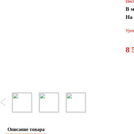
Пост
В м
На
Уров
8 
Описание товара