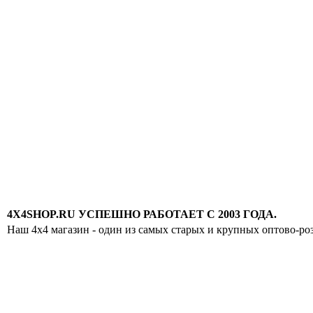
4X4SHOP.RU УСПЕШНО РАБОТАЕТ С 2003 ГОДА.
Наш 4x4 магазин - один из самых старых и крупных оптово-ро
Хотите узнавать
первыми о скидках
спец.предложениях