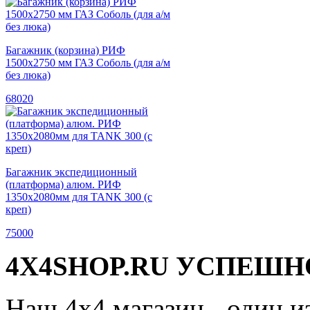
Багажник (корзина) РИФ
1500х2750 мм ГАЗ Соболь (для а/м
без люка)
68020
Багажник экспедиционный
(платформа) алюм. РИФ
1350x2080мм для TANK 300 (с
креп)
75000
4X4SHOP.RU УСПЕШНО
Наш 4x4 магазин - один и