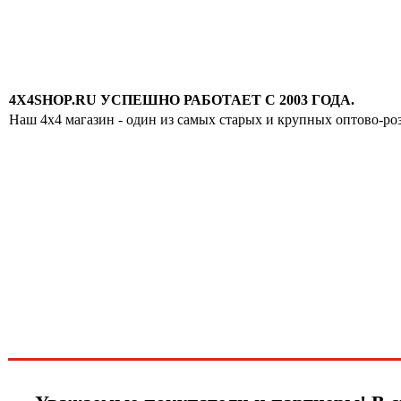
4X4SHOP.RU УСПЕШНО РАБОТАЕТ С 2003 ГОДА.
Наш 4x4 магазин - один из самых старых и крупных оптово-ро
Хотите узнавать
первыми о скидках
спец.предложениях
новинках и акциях?!
ЧТО НОВОГО?