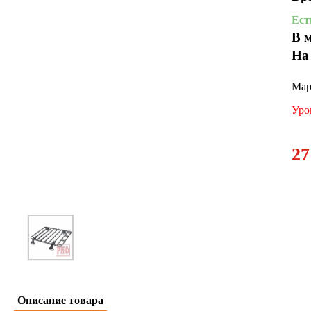
Ест
В 
На
Мар
Уро
27
Описание товара