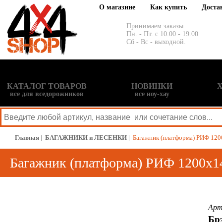
О магазине
Как купить
Доста
Принимаем заказы
Пн. - Пт. с 10.00 - 19.00
Сб - Вс - выходной.
КАТАЛОГ ТОВАРОВ
НОВИНКИ
все для вседорожников
все ноу-хау
Главная
|
БАГАЖНИКИ и ЛЕСЕНКИ
|
Багажник (платформа) РИФ 1200
Багажник (платформа) РИФ 1200х14
Арт
Бр