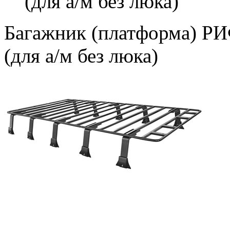
(для а/м без люка)
Багажник (платформа) Р
(для а/м без люка)