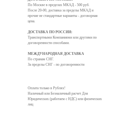
По Москве в пределах МКАД - 500 руб.
После 20-00, доставка за пределы МКАД и
прочие не стандартные варианты - договорная
цена.
ДОСТАВКА ПО РОССИИ:
Транспортными Компаниями или другими по
договоренности способами.
МЕЖДУНАРОДНАЯ ДОСТАВКА
По странам СНГ.
За пределы СНГ - по договоренности
6
7
8
9
10
11
12
13
14
15
16
Оплата только в Рублях!
Наличный или Безналичный расчет Для
Юридических (работаем с НДС) или физических
лиц