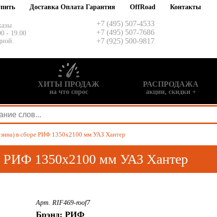
упить
Доставка Оплата Гарантия
OffRoad
Контакты
+7 (495) 507-4533
казы
+7 (495) 507-7686
00 - 19.00
+7 (925) 500-9817
дной.
ХИТЫ ПРОДАЖ
РАСПРОДАЖА
на что спрос
акции, скидки +
рзина) в сборе РИФ 1350x2100 мм УАЗ Хантер
ре РИФ 1350x2100 мм УАЗ Хантер
Арт. RIF469-roof7
Брэнд: РИФ