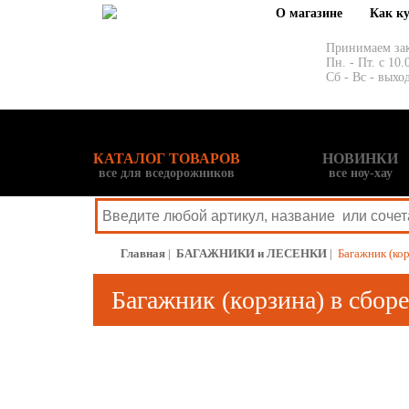
О магазине
Как к
Принимаем за
Пн. - Пт. с 10.
Сб - Вс - выхо
КАТАЛОГ ТОВАРОВ
НОВИНКИ
все для вседорожников
все ноу-хау
Главная
|
БАГАЖНИКИ и ЛЕСЕНКИ
|
Багажник (ко
Багажник (корзина) в сбо