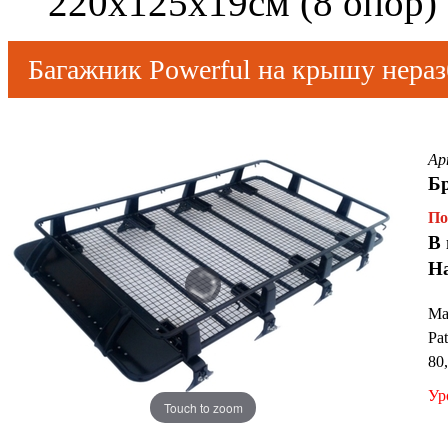
220x125x19см (8 опор)
Багажник Powerful на крышу нера
Ар
Бр
По
В 
Н
Ма
Pa
80
Ур
Touch to zoom