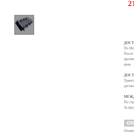
2
ДОСТ
По Мо
После 
прочие
цена.
ДОСТ
Транс
догово
МЕЖД
По ст
За пре
Оплата