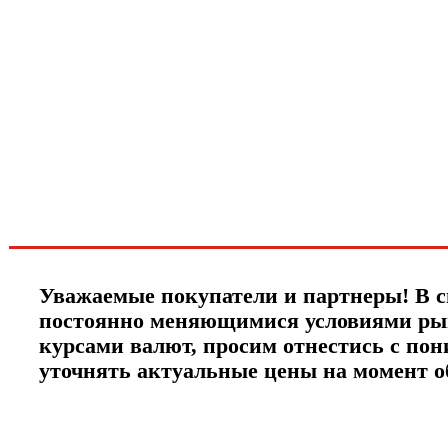
Хотите узнавать
первыми о скидках
спец.предложениях
новинках и акциях?!
ЧТО НОВОГО?
Уважаемые покупатели и партнеры! В с
постоянно меняющимися условиями ры
курсами валют, просим отнестись с по
уточнять актуальные цены на момент 