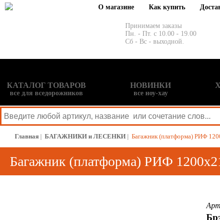
О магазине
Как купить
Доста
Принимаем заказы
Пн. - Пт. с 10.00 - 19.00
Сб - Вс - выходной.
КАТАЛОГ ТОВАРОВ
НОВИНКИ
все для вседорожников
все ноу-хау
Главная
|
БАГАЖНИКИ и ЛЕСЕНКИ
|
Багажник (платформа) РИФ 1200
Багажник (платформа) РИФ 1200х210
Арт
Бр