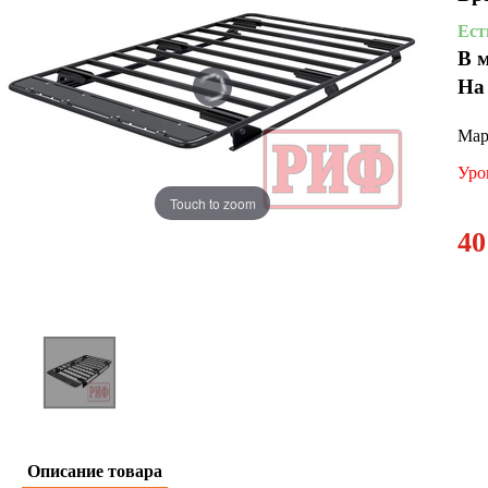
Ест
В 
На
Мар
Уро
Touch to zoom
40
Описание товара