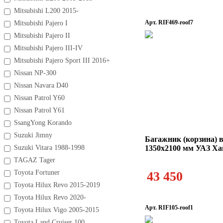
Mitsubishi L200 2015-
Арт. RIF469-roof7
Mitsubishi Pajero I
Mitsubishi Pajero II
Mitsubishi Pajero III-IV
Mitsubishi Pajero Sport III 2016+
Nissan NP-300
Nissan Navara D40
Nissan Patrol Y60
Nissan Patrol Y61
SsangYong Korando
Suzuki Jimny
Багажник (корзина) 
Suzuki Vitara 1988-1998
1350x2100 мм УАЗ Ха
TAGAZ Tager
Toyota Fortuner
43 450
Toyota Hilux Revo 2015-2019
Toyota Hilux Revo 2020-
Арт. RIF105-roof1
Toyota Hilux Vigo 2005-2015
Toyota Land Cruiser 100