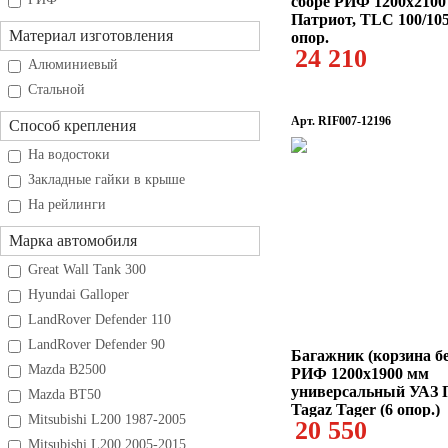
сборе РИФ 1200x2100
Патриот, TLC 100/105
Материал изготовления
опор.
24 210
Алюминиевый
Стальной
Арт. RIF007-12196
Способ крепления
На водостоки
Закладные гайки в крыше
На рейлинги
Марка автомобиля
Great Wall Tank 300
Hyundai Galloper
LandRover Defender 110
LandRover Defender 90
Багажник (корзина бе
Mazda B2500
РИФ 1200x1900 мм
универсальный УАЗ 
Mazda BT50
Tagaz Tager (6 опор.)
Mitsubishi L200 1987-2005
20 550
Mitsubishi L200 2005-2015