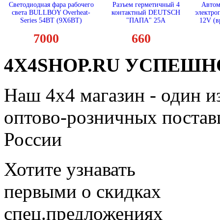
Светодиодная фара рабочего
Разъем герметичный 4
Автом
света BULLBOY Overheat-
контактный DEUTSCH
электро
Series 54ВТ (9Х6ВТ)
"ПАПА" 25А
12V (в
7000
660
4X4SHOP.RU УСПЕШНО
Наш 4x4 магазин - один и
оптово-розничных поставщ
России
Хотите узнавать
первыми о скидках
спец.предложениях