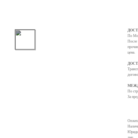
ДОСТ
По Мо
После 
прочие
цена.
ДОСТ
Транс
догово
МЕЖД
По ст
За пре
Оплата
Налич
Юриди
лиц