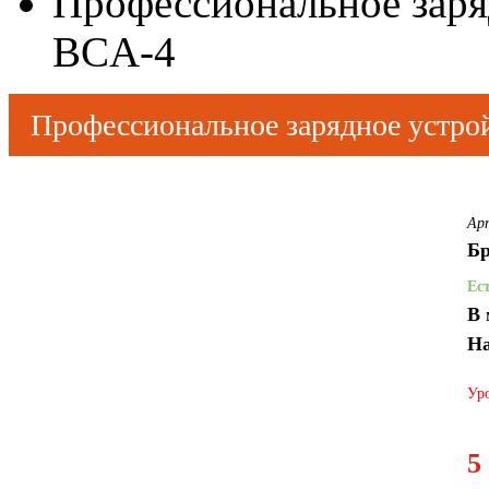
Профессиональное зар
BCA-4
Профессиональное зарядное устр
Touch
to
zoom
Ар
Бр
Ес
В 
На
Уро
5