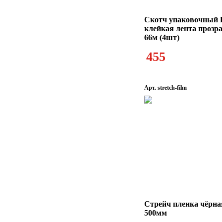
Скотч упаковочный K
клейкая лента прозр
66м (4шт)
455
Арт. stretch-film
Стрейч пленка чёрна
500мм