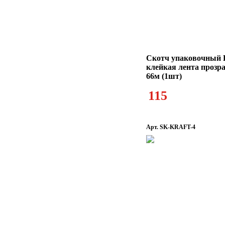
Скотч упаковочный K
клейкая лента прозр
66м (1шт)
115
Арт. SK-KRAFT-4