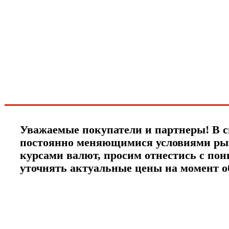
первыми о скидках
спец.предложениях
новинках и акциях?!
ЧТО НОВОГО?
Уважаемые покупатели и партнеры! В с
постоянно меняющимися условиями ры
курсами валют, просим отнестись с по
уточнять актуальные цены на момент 