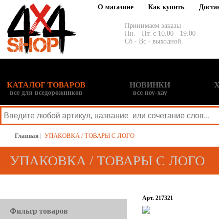
О магазине
Как купить
Доста
Принимаем заказы
Пн. - Пт. с 10.00 - 19.00
Сб - Вс - выходной.
КАТАЛОГ ТОВАРОВ
НОВИНКИ
все для вседорожников
все ноу-хау
Главная
|
УПАКОВКА / ТОВАРЫ С ЛОГО
УПАКОВКА / ТОВАРЫ С ЛОГО
Арт. 217321
Фильтр товаров